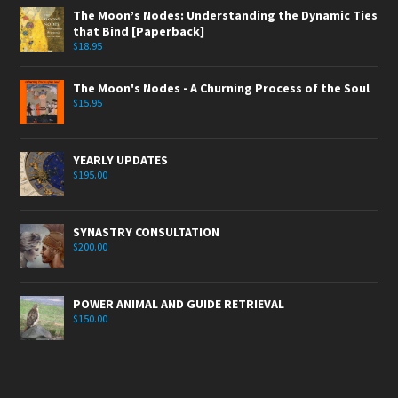
The Moon’s Nodes: Understanding the Dynamic Ties
that Bind [Paperback]
$
18.95
The Moon's Nodes - A Churning Process of the Soul
$
15.95
YEARLY UPDATES
$
195.00
SYNASTRY CONSULTATION
$
200.00
POWER ANIMAL AND GUIDE RETRIEVAL
$
150.00