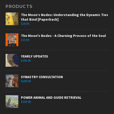
PRODUCTS
The Moon’s Nodes: Understanding the Dynamic Ties
that Bind [Paperback]
$
18.95
The Moon's Nodes - A Churning Process of the Soul
$
15.95
YEARLY UPDATES
$
195.00
SYNASTRY CONSULTATION
$
200.00
POWER ANIMAL AND GUIDE RETRIEVAL
$
150.00