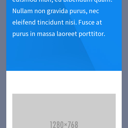
Nullam non gravida purus, nec
eleifend tincidunt nisi. Fusce at
purus in massa laoreet porttitor.